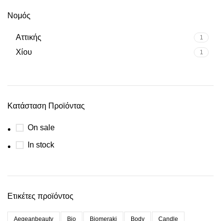
Νομός
Αττικής
1
Χίου
1
Κατάσταση Προϊόντας
On sale
In stock
Ετικέτες προϊόντος
Aegeanbeauty
Bio
Biomeraki
Body
Candle