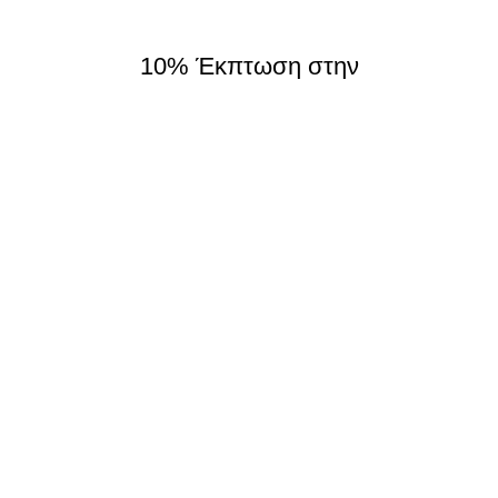
10% Έκπτωση στην
πρώτη παραγγελία!
Εγγραφείτε στο newsletter και μάθετε πρώτοι νέα και
προσφορές
Τα στοιχεία σας θα χρησιμοποιηθούν με βάση την
Πολιτική
Απορρήτου
Search