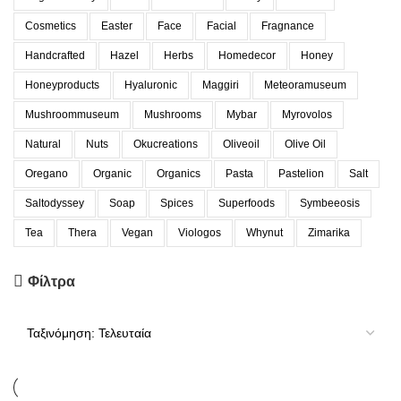
Cosmetics
Easter
Face
Facial
Fragnance
Handcrafted
Hazel
Herbs
Homedecor
Honey
Honeyproducts
Hyaluronic
Maggiri
Meteoramuseum
Mushroommuseum
Mushrooms
Mybar
Myrovolos
Natural
Nuts
Okucreations
Oliveoil
Olive Oil
Oregano
Organic
Organics
Pasta
Pastelion
Salt
Saltodyssey
Soap
Spices
Superfoods
Symbeeosis
Tea
Thera
Vegan
Viologos
Whynut
Zimarika
Φίλτρα