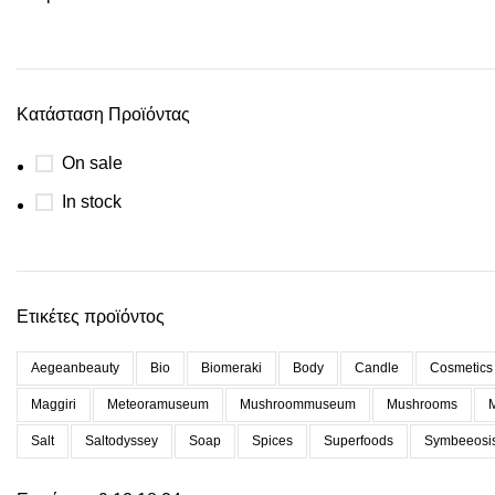
Κατάσταση Προϊόντας
On sale
In stock
Ετικέτες προϊόντος
Aegeanbeauty
Bio
Biomeraki
Body
Candle
Cosmetics
Maggiri
Meteoramuseum
Mushroommuseum
Mushrooms
Salt
Saltodyssey
Soap
Spices
Superfoods
Symbeeosi