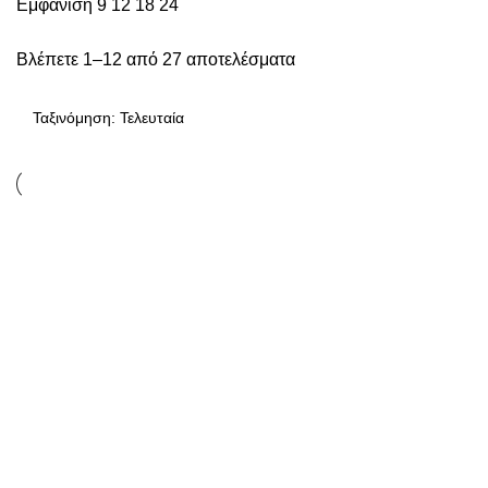
Εμφάνιση
9
12
18
24
Βλέπετε 1–12 από 27 αποτελέσματα