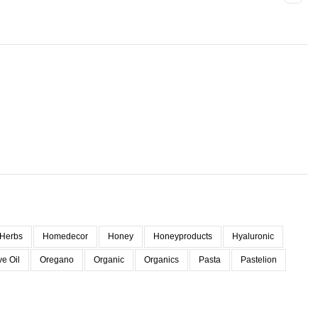
Herbs
Homedecor
Honey
Honeyproducts
Hyaluronic
ve Oil
Oregano
Organic
Organics
Pasta
Pastelion