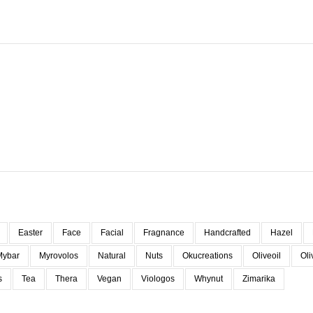
Easter
Face
Facial
Fragnance
Handcrafted
Hazel
Mybar
Myrovolos
Natural
Nuts
Okucreations
Oliveoil
Oli
s
Tea
Thera
Vegan
Viologos
Whynut
Zimarika