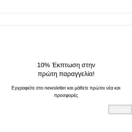
Συνεργάτες
Σχετικά
On Origin
© 2025 - All rights reserved.
made by
THE JOKERS
10% Έκπτωση στην
πρώτη παραγγελία!
Εγγραφείτε στο newsletter και μάθετε πρώτοι νέα και
προσφορές
Τα στοιχεία σας θα χρησιμοποιηθούν με βάση την
Πολιτική