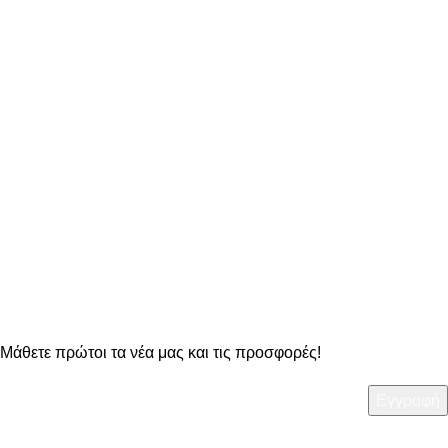
σε κάθε σου παραγγελία
ΔΥΝΑΤΟΤΗΤΑ ΑΛΛΑΓΗΣ
στα προϊόντα μας
OO Newsletter
Μάθετε πρώτοι τα νέα μας και τις προσφορές!