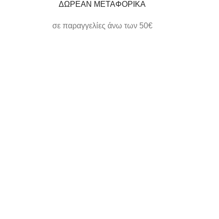
ΔΩΡΕΑΝ ΜΕΤΑΦΟΡΙΚΑ
σε παραγγελίες άνω των 50€
ΗΛΕΚΤΡΟΝΙΚΕΣ ΠΛΗΡΩΜΕΣ
εύκολα και γρήγορα
ΕΞΥΠΗΡΕΤΗΣΗ
όπου την χρειάζεστε
ΑΣΦΑΛΕΙΣ ΣΥΝΑΛΛΑΓΕΣ