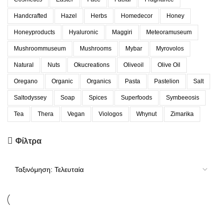
Handcrafted
Hazel
Herbs
Homedecor
Honey
Honeyproducts
Hyaluronic
Maggiri
Meteoramuseum
Mushroommuseum
Mushrooms
Mybar
Myrovolos
Natural
Nuts
Okucreations
Oliveoil
Olive Oil
Oregano
Organic
Organics
Pasta
Pastelion
Salt
Saltodyssey
Soap
Spices
Superfoods
Symbeeosis
Tea
Thera
Vegan
Viologos
Whynut
Zimarika
Φίλτρα