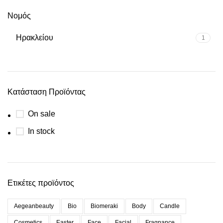
Νομός
Ηρακλείου
1
Κατάσταση Προϊόντας
On sale
In stock
Ετικέτες προϊόντος
Aegeanbeauty
Bio
Biomeraki
Body
Candle
Cosmetics
Easter
Face
Facial
Fragnance