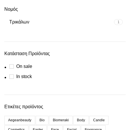
Νομός
Τρικάλων
1
Κατάσταση Προϊόντας
On sale
In stock
Ετικέτες προϊόντος
Aegeanbeauty
Bio
Biomeraki
Body
Candle
Cosmetics
Easter
Face
Facial
Fragnance