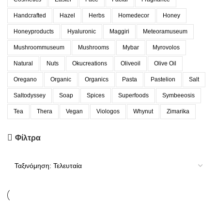
Handcrafted
Hazel
Herbs
Homedecor
Honey
Honeyproducts
Hyaluronic
Maggiri
Meteoramuseum
Mushroommuseum
Mushrooms
Mybar
Myrovolos
Natural
Nuts
Okucreations
Oliveoil
Olive Oil
Oregano
Organic
Organics
Pasta
Pastelion
Salt
Saltodyssey
Soap
Spices
Superfoods
Symbeeosis
Tea
Thera
Vegan
Viologos
Whynut
Zimarika
Φίλτρα