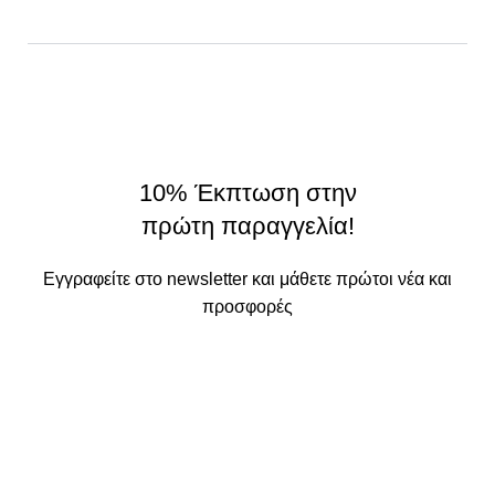
Σχετικά
On Origin
© 2025 - All rights reserved.
made by
THE JOKERS
10% Έκπτωση στην
πρώτη παραγγελία!
Εγγραφείτε στο newsletter και μάθετε πρώτοι νέα και
προσφορές
Τα στοιχεία σας θα χρησιμοποιηθούν με βάση την
Πολιτική
Απορρήτου