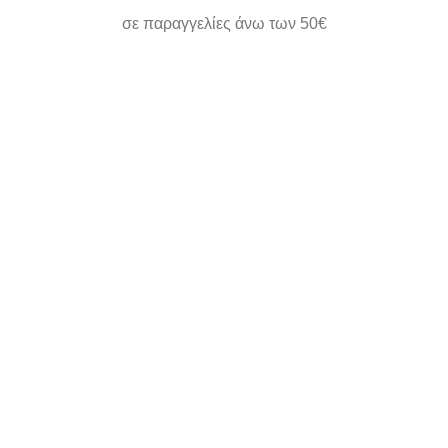
σε παραγγελίες άνω των 50€
ΗΛΕΚΤΡΟΝΙΚΕΣ ΠΛΗΡΩΜΕΣ
εύκολα και γρήγορα
ΕΞΥΠΗΡΕΤΗΣΗ
όπου την χρειάζεστε
ΑΣΦΑΛΕΙΣ ΣΥΝΑΛΛΑΓΕΣ