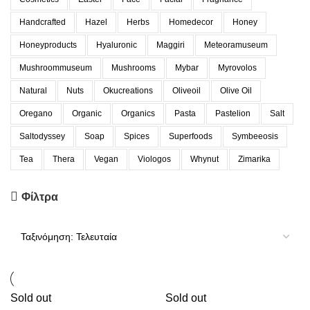
Handcrafted
Hazel
Herbs
Homedecor
Honey
Honeyproducts
Hyaluronic
Maggiri
Meteoramuseum
Mushroommuseum
Mushrooms
Mybar
Myrovolos
Natural
Nuts
Okucreations
Oliveoil
Olive Oil
Oregano
Organic
Organics
Pasta
Pastelion
Salt
Saltodyssey
Soap
Spices
Superfoods
Symbeeosis
Tea
Thera
Vegan
Viologos
Whynut
Zimarika
Φίλτρα
Sold out
Sold out