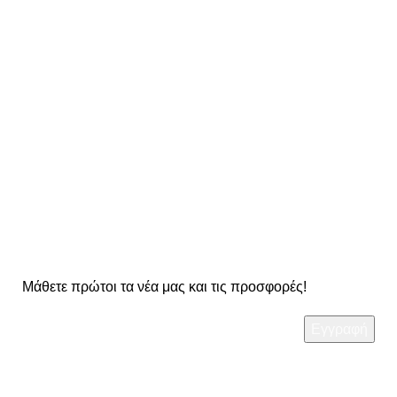
σε κάθε σου παραγγελία
ΔΥΝΑΤΟΤΗΤΑ ΑΛΛΑΓΗΣ
στα προϊόντα μας
OO Newsletter
Μάθετε πρώτοι τα νέα μας και τις προσφορές!