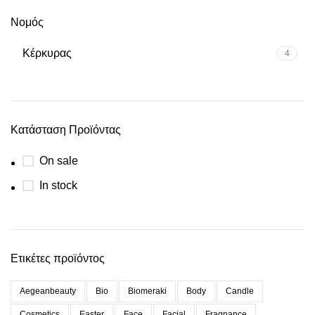
Νομός
Κέρκυρας
4
Κατάσταση Προϊόντας
On sale
In stock
Ετικέτες προϊόντος
Aegeanbeauty
Bio
Biomeraki
Body
Candle
Cosmetics
Easter
Face
Facial
Fragnance