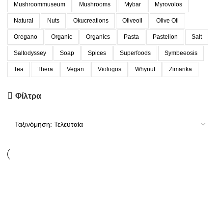
Mushroommuseum
Mushrooms
Mybar
Myrovolos
Natural
Nuts
Okucreations
Oliveoil
Olive Oil
Oregano
Organic
Organics
Pasta
Pastelion
Salt
Saltodyssey
Soap
Spices
Superfoods
Symbeeosis
Tea
Thera
Vegan
Viologos
Whynut
Zimarika
Φίλτρα