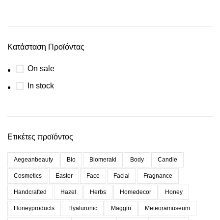
Κατάσταση Προϊόντας
On sale
In stock
Ετικέτες προϊόντος
Aegeanbeauty
Bio
Biomeraki
Body
Candle
Cosmetics
Easter
Face
Facial
Fragnance
Handcrafted
Hazel
Herbs
Homedecor
Honey
Honeyproducts
Hyaluronic
Maggiri
Meteoramuseum