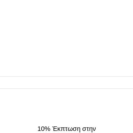
• Τρόποι Πληρωμής
• Τρόποι Αποστολής
• Πολιτική Επιστροφών
• Όροι Χρήσης
• Πολιτική Απορρήτου
ΠΛΗΡΟΦΟΡΙΕΣ
Συνεργάτες
Σχετικά
On Origin
© 2025 - All rights reserved.
made by
THE JOKERS
10% Έκπτωση στην