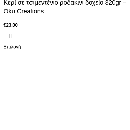
Κερί σε τσιμεντένιο ροδακινί δοχείο 320gr –
Oku Creations
€
23.00
Επιλογή