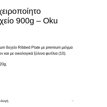
χειροποίητο
οχείο 900g – Oku
ium δοχείο Ribbed Plate με premium μείγμα
 και με οικολογικά ξύλινα φυτίλια (10).
20g.