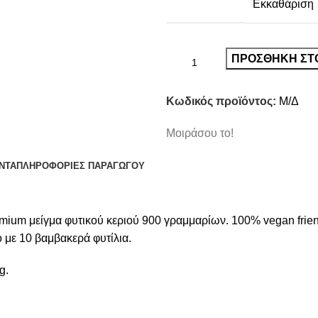
Εκκαθάριση
ΠΡΟΣΘΉΚΗ ΣΤ
Κωδικός προϊόντος:
Μ/Δ
Μοιράσου το!
ΝΤΑ
ΠΛΗΡΟΦΟΡΙΕΣ ΠΑΡΑΓΩΓΟΥ
ium μείγμα φυτικού κεριού 900 γραμμαρίων. 100% vegan friendly
με 10 βαμβακερά φυτίλια.
g.