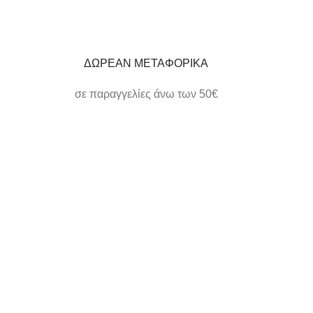
ΔΩΡΕΑΝ ΜΕΤΑΦΟΡΙΚΑ
σε παραγγελίες άνω των 50€
ΗΛΕΚΤΡΟΝΙΚΕΣ ΠΛΗΡΩΜΕΣ
εύκολα και γρήγορα
ΕΞΥΠΗΡΕΤΗΣΗ
όπου την χρειάζεστε