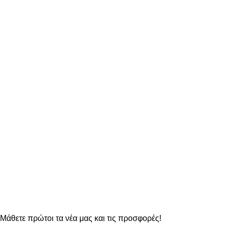
ΑΣΦΑΛΕΙΣ ΣΥΝΑΛΛΑΓΕΣ
σε κάθε σου παραγγελία
ΔΥΝΑΤΟΤΗΤΑ ΑΛΛΑΓΗΣ
στα προϊόντα μας
OO Newsletter
Μάθετε πρώτοι τα νέα μας και τις προσφορές!