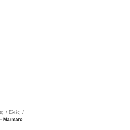
άς
Ελιές
 – Marmaro