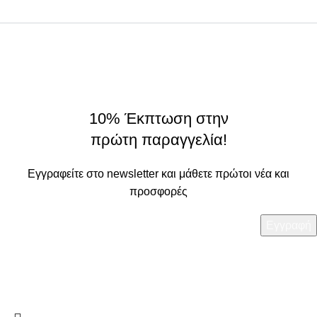
Σχετικά
On Origin
© 2025 - All rights reserved.
made by
THE JOKERS
10% Έκπτωση στην
πρώτη παραγγελία!
Εγγραφείτε στο newsletter και μάθετε πρώτοι νέα και
προσφορές
Τα στοιχεία σας θα χρησιμοποιηθούν με βάση την
Πολιτική
Απορρήτου