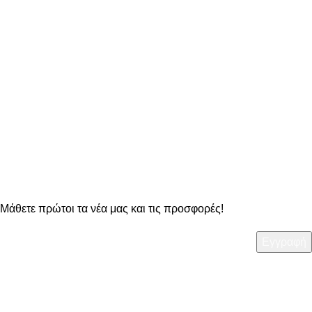
ΔΥΝΑΤΟΤΗΤΑ ΑΛΛΑΓΗΣ
στα προϊόντα μας
OO Newsletter
Μάθετε πρώτοι τα νέα μας και τις προσφορές!