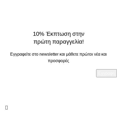
On Origin
© 2025 - All rights reserved.
made by
THE JOKERS
10% Έκπτωση στην
πρώτη παραγγελία!
Εγγραφείτε στο newsletter και μάθετε πρώτοι νέα και
προσφορές
Τα στοιχεία σας θα χρησιμοποιηθούν με βάση την
Πολιτική
Απορρήτου