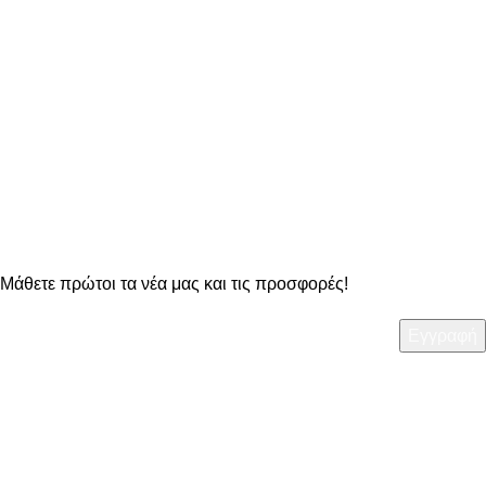
ΔΥΝΑΤΟΤΗΤΑ ΑΛΛΑΓΗΣ
στα προϊόντα μας
OO Newsletter
Μάθετε πρώτοι τα νέα μας και τις προσφορές!