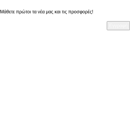
Μάθετε πρώτοι τα νέα μας και τις προσφορές!
ΧΡΗΣΙΜΑ
• Τρόποι Πληρωμής
• Τρόποι Αποστολής
• Πολιτική Επιστροφών