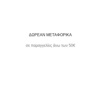
ΔΩΡΕΑΝ ΜΕΤΑΦΟΡΙΚΑ
σε παραγγελίες άνω των 50€
ΗΛΕΚΤΡΟΝΙΚΕΣ ΠΛΗΡΩΜΕΣ
εύκολα και γρήγορα
ΕΞΥΠΗΡΕΤΗΣΗ