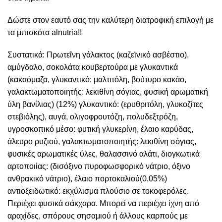
Δώστε στον εαυτό σας την καλύτερη διατροφική επιλογή με
τα μπισκότα alnutria!!
Συστατικά: Πρωτεΐνη γάλακτος (καζεϊνικό ασβέστιο),
αμύγδαλο, σοκολάτα κουβερτούρα με γλυκαντικά
(κακαόμαζα, γλυκαντικό: μαλτιτόλη, βούτυρο κακάο,
γαλακτωματοποιητής: λεκιθίνη σόγιας, φυσική αρωματική
ύλη βανίλιας) (12%) γλυκαντικό: (ερυθριτόλη, γλυκοζίτες
στεβιόλης), αυγά, ολιγοφρουτόζη, πολυδεξτρόζη,
υγροσκοπικό μέσο: φυτική γλυκερίνη, έλαιο καρύδας,
άλευρο ρυζιού, γαλακτωματοποιητής: λεκιθίνη σόγιας,
φυσικές αρωματικές ύλες, θαλασσινό αλάτι, διογκωτικά
αρτοποιίας: (δισόξινο πυροφωσφορικό νάτριο, όξινο
ανθρακικό νάτριο), έλαιο πορτοκαλιού(0,05%)
αντιοξειδωτικό: εκχύλισμα πλούσιο σε τοκοφερόλες.
Περιέχει φυσικά σάκχαρα. Μπορεί να περιέχει ίχνη από
αραχίδες, σπόρους σησαμιού ή άλλους καρπούς με