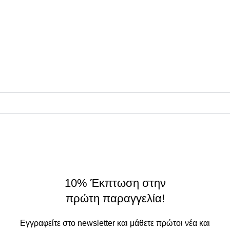
• Όροι Χρήσης
• Πολιτική Απορρήτου
ΠΛΗΡΟΦΟΡΙΕΣ
Συνεργάτες
Σχετικά
On Origin
© 2025 - All rights reserved.
made by
THE JOKERS
10% Έκπτωση στην
πρώτη παραγγελία!
Εγγραφείτε στο newsletter και μάθετε πρώτοι νέα και