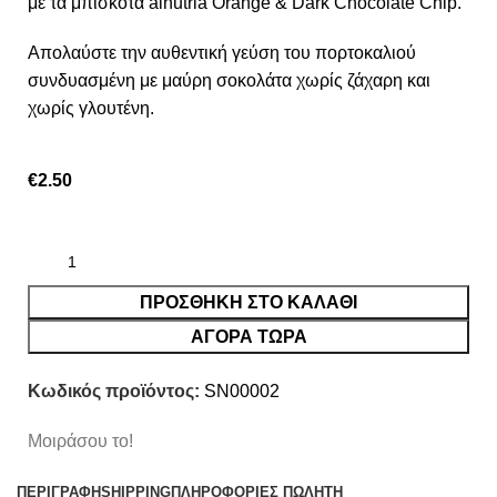
με τα μπισκότα alnutria Orange & Dark Chocolate Chip.
Απολαύστε την αυθεντική γεύση του πορτοκαλιού
συνδυασμένη με μαύρη σοκολάτα χωρίς ζάχαρη και
χωρίς γλουτένη.
€
2.50
ΠΡΟΣΘΉΚΗ ΣΤΟ ΚΑΛΆΘΙ
ΑΓΟΡΑ ΤΩΡΑ
Κωδικός προϊόντος:
SN00002
Μοιράσου το!
ΠΕΡΙΓΡΑΦΉ
SHIPPING
ΠΛΗΡΟΦΟΡΊΕΣ ΠΩΛΗΤΉ