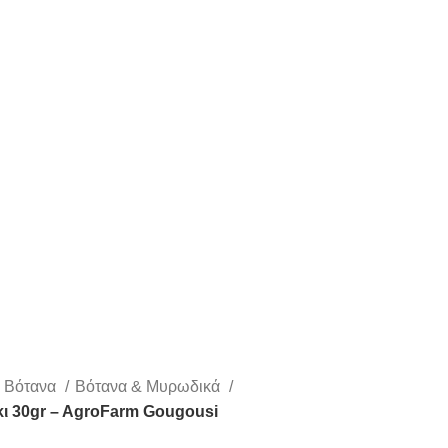
 Βότανα
Βότανα & Μυρωδικά
κι 30gr – AgroFarm Gougousi