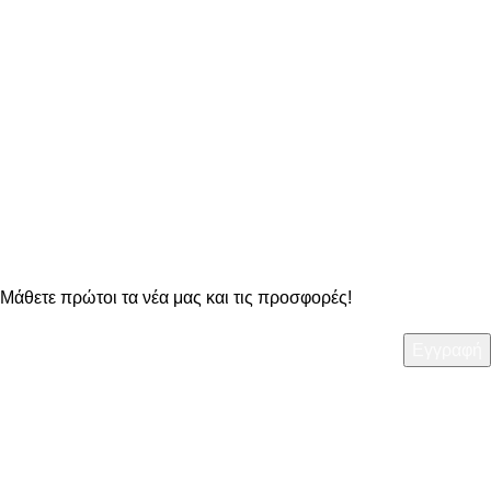
ΔΥΝΑΤΟΤΗΤΑ ΑΛΛΑΓΗΣ
στα προϊόντα μας
OO Newsletter
Μάθετε πρώτοι τα νέα μας και τις προσφορές!