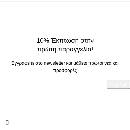
On Origin
© 2025 - All rights reserved.
made by
THE JOKERS
10% Έκπτωση στην
πρώτη παραγγελία!
Εγγραφείτε στο newsletter και μάθετε πρώτοι νέα και
προσφορές
Τα στοιχεία σας θα χρησιμοποιηθούν με βάση την
Πολιτική
Απορρήτου