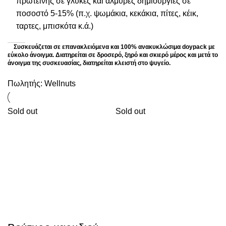
πρωτεΐνης σε γλυκές και αλμυρές δημιουργίες σε
ποσοστό 5-15% (π.χ. ψωμάκια, κεκάκια, πίτες, κέικ,
ταρτες, μπισκότα κ.ά.)
Συσκευάζεται σε επανακλειόμενα και 100% ανακυκλώσιμα doypack με
εύκολο άνοιγμα. Διατηρείται σε δροσερό, ξηρό και σκιερό μέρος και μετά το
άνοιγμα της συσκευασίας, διατηρείται κλειστή στο ψυγείο.
Πωλητής:
Wellnuts
Sold out
Sold out