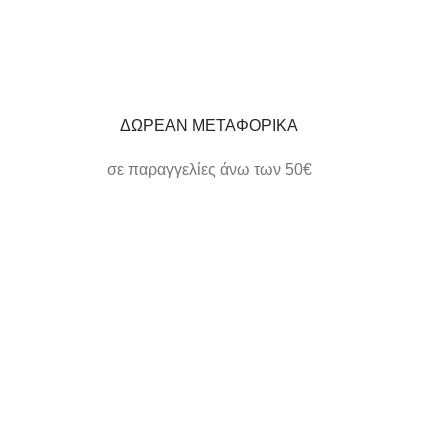
ΔΩΡΕΑΝ ΜΕΤΑΦΟΡΙΚΑ
σε παραγγελίες άνω των 50€
ΗΛΕΚΤΡΟΝΙΚΕΣ ΠΛΗΡΩΜΕΣ
εύκολα και γρήγορα
ΕΞΥΠΗΡΕΤΗΣΗ