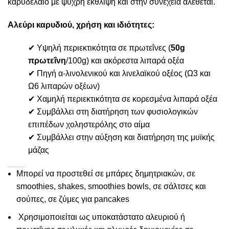
καρυδέλαιο με ψυχρή έκθλιψη και στην συνέχεια αλέθεται.
Αλεύρι καρυδιού, χρήση και ιδιότητες:
✔ Υψηλή περιεκτικότητα σε πρωτεΐνες (
50g
πρωτεΐνη
/100g) και ακόρεστα λιπαρά οξέα
✔ Πηγή α-λινολενικού και λινελαϊκού οξέος (Ω3 και
Ω6 λιπαρών οξέων)
✔ Χαμηλή περιεκτικότητα σε κορεσμένα λιπαρά οξέα
✔ Συμβάλλει στη διατήρηση των φυσιολογικών
επιπέδων χοληστερόλης στο αίμα
✔ Συμβάλλει στην αύξηση και διατήρηση της μυϊκής
μάζας
Μπορεί να προστεθεί σε μπάρες δημητριακών, σε
smoothies, shakes, smoothies bowls, σε σάλτσες και
σούπες, σε ζύμες για pancakes
Χρησιμοποιείται ως υποκατάστατο αλευριού ή