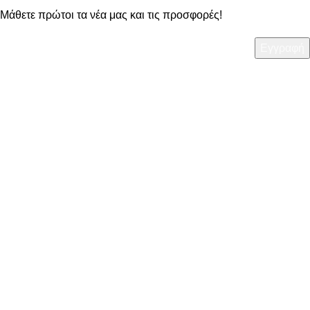
Μάθετε πρώτοι τα νέα μας και τις προσφορές!
ΧΡΗΣΙΜΑ
• Τρόποι Πληρωμής
• Τρόποι Αποστολής
• Πολιτική Επιστροφών
• Όροι Χρήσης