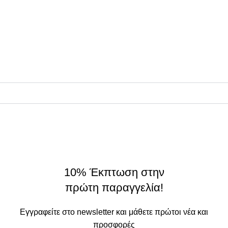
• Πολιτική Απορρήτου
ΠΛΗΡΟΦΟΡΙΕΣ
Συνεργάτες
Σχετικά
On Origin
© 2025 - All rights reserved.
made by
THE JOKERS
10% Έκπτωση στην
πρώτη παραγγελία!
Εγγραφείτε στο newsletter και μάθετε πρώτοι νέα και
προσφορές