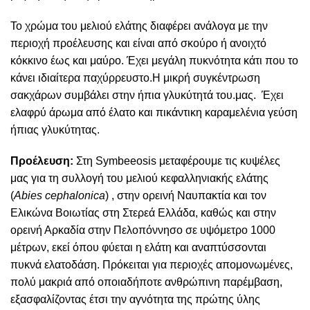
Το χρώμα του μελιού ελάτης διαφέρει ανάλογα με την
περιοχή προέλευσης και είναι από σκούρο ή ανοιχτό
κόκκινο έως και μαύρο. Έχει μεγάλη πυκνότητα κάτι που το
κάνει ιδιαίτερα παχύρρευστο.Η μικρή συγκέντρωση
σακχάρων συμβάλει στην ήπια γλυκύτητά του.μας. Έχει
ελαφρύ άρωμα από έλατο και πικάντικη καραμελένια γεύση
ήπιας γλυκύτητας.
Προέλευση:
Στη Symbeeosis μεταφέρουμε τις κυψέλες
μας για τη συλλογή του μελιού κεφαλληνιακής ελάτης
(
Abies cephalonica
) , στην ορεινή Ναυπακτία και τον
Ελικώνα Βοιωτίας στη Στερεά Ελλάδα, καθώς και στην
ορεινή Αρκαδία στην Πελοπόννησο σε υψόμετρο 1000
μέτρων, εκεί όπου φύεται η ελάτη και αναπτύσσονται
πυκνά ελατοδάση. Πρόκειται για περιοχές απομονωμένες,
πολύ μακριά από οποιαδήποτε ανθρώπινη παρέμβαση,
εξασφαλίζοντας έτσι την αγνότητα της πρώτης ύλης