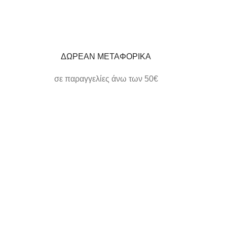
ΔΩΡΕΑΝ ΜΕΤΑΦΟΡΙΚΑ
σε παραγγελίες άνω των 50€
ΗΛΕΚΤΡΟΝΙΚΕΣ ΠΛΗΡΩΜΕΣ
εύκολα και γρήγορα
ΕΞΥΠΗΡΕΤΗΣΗ