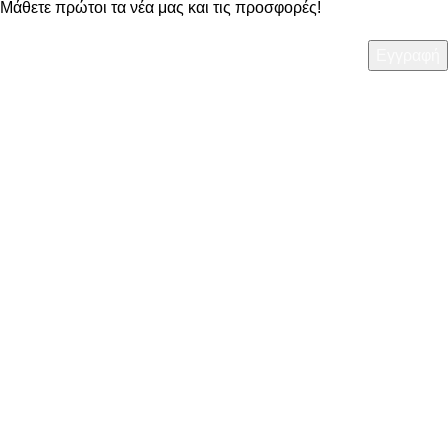
Μάθετε πρώτοι τα νέα μας και τις προσφορές!
ΧΡΗΣΙΜΑ
• Τρόποι Πληρωμής
• Τρόποι Αποστολής
• Πολιτική Επιστροφών
• Όροι Χρήσης