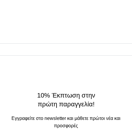
• Πολιτική Απορρήτου
ΠΛΗΡΟΦΟΡΙΕΣ
Συνεργάτες
Σχετικά
On Origin
© 2025 - All rights reserved.
made by
THE JOKERS
10% Έκπτωση στην
πρώτη παραγγελία!
Εγγραφείτε στο newsletter και μάθετε πρώτοι νέα και
προσφορές