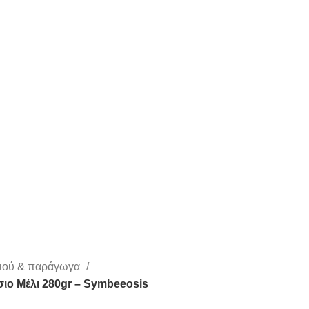
λιού & παράγωγα
σιο Μέλι 280gr – Symbeeosis