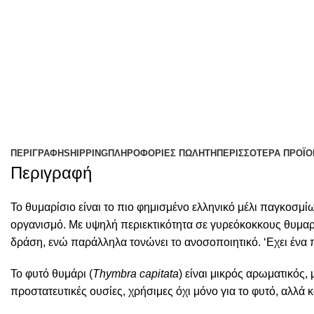
ΠΕΡΙΓΡΑΦΉ
SHIPPING
ΠΛΗΡΟΦΟΡΊΕΣ ΠΩΛΗΤΉ
ΠΕΡΙΣΣΌΤΕΡΑ ΠΡΟΪΌ
Περιγραφή
Το θυμαρίσιο είναι το πιο φημισμένο ελληνικό μέλι παγκοσμί
οργανισμό. Με υψηλή περιεκτικότητα σε γυρεόκοκκους θυμαρι
δράση, ενώ παράλληλα τονώνει το ανοσοποιητικό. ‘Εχει ένα
Το φυτό θυμάρι (
Thymbra
capitata
) είναι μικρός αρωματικός,
προστατευτικές ουσίες, χρήσιμες όχι μόνο για το φυτό, αλλά κα