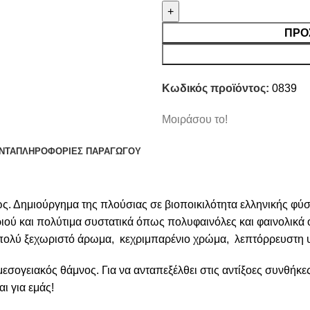
ΠΡΟ
Κωδικός προϊόντος:
0839
Μοιράσου το!
ΝΤΑ
ΠΛΗΡΟΦΟΡΙΕΣ ΠΑΡΑΓΩΓΟΥ
ως. Δημιούργημα της πλούσιας σε βιοποικιλότητα ελληνικής φύσ
ού και πολύτιμα συστατικά όπως πολυφαινόλες και φαινολικά ο
 πολύ ξεχωριστό άρωμα, κεχριμπαρένιο χρώμα, λεπτόρρευστη υ
 μεσογειακός θάμνος. Για να ανταπεξέλθει στις αντίξοες συνθήκ
ι για εμάς!